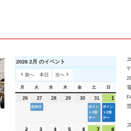
2026 2月 のイベント
〒
前へ
本日
次へ
2
電
月
月
火
火
水
水
木
木
金
金
土
土
日
日
曜
曜
曜
曜
曜
曜
曜
F
26
2026
27
2026
(
28
2026
29
2026
30
2026
31
2026
(
1
2026
(
日
日
日
日
日
日
日
年
年
1
年
年
年
年
1
年
1
営
定休日
ポイン
ポイン
1
1
件
1
1
1
ト2倍
1
件
ト2倍
2
件
デー
デー
月
月
の
月
月
月
月
の
月
の
26
27
イ
28
29
30
31
イ
1
イ
2
2026
3
2026
(
4
2026
5
2026
6
2026
7
2026
(
8
2026
(