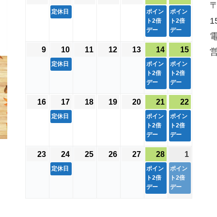
〒
日
日
ベ
日
日
日
日
ベ
日
ベ
年
年
1
年
年
年
年
1
年
1
定休日
ポイン
ポイン
ン
ン
ン
1
2
2
件
2
2
2
ト2倍
2
件
ト2倍
2
件
ト
ト
ト
デー
デー
月
月
の
月
月
月
月
の
月
の
電
)
)
)
2
3
イ
4
5
6
7
イ
8
イ
9
2026
10
2026
(
11
2026
12
2026
13
2026
14
2026
(
15
2026
(
営
日
日
ベ
日
日
日
日
ベ
日
ベ
年
年
1
年
年
年
年
1
年
1
定休日
ポイン
ポイン
ン
ン
ン
2
2
件
2
2
2
ト2倍
2
件
ト2倍
2
件
ト
ト
ト
デー
デー
月
月
の
月
月
月
月
の
月
の
)
)
)
9
10
イ
11
12
13
14
イ
15
イ
16
2026
17
2026
(
18
2026
19
2026
20
2026
21
2026
(
22
2026
(
日
日
ベ
日
日
日
日
ベ
日
ベ
年
年
1
年
年
年
年
1
年
1
定休日
ポイン
ポイン
ン
ン
ン
2
2
件
2
2
2
ト2倍
2
件
ト2倍
2
件
ト
ト
ト
デー
デー
月
月
の
月
月
月
月
の
月
の
)
)
)
16
17
イ
18
19
20
21
イ
22
イ
23
2026
24
2026
(
25
2026
26
2026
27
2026
28
2026
(
1
2026
(
日
日
ベ
日
日
日
日
ベ
日
ベ
年
年
1
年
年
年
年
1
年
1
定休日
ポイン
ポイン
ン
ン
ン
2
2
件
2
2
2
ト2倍
2
件
ト2倍
3
件
ト
ト
ト
デー
デー
月
月
の
月
月
月
月
の
月
の
)
)
)
23
24
イ
25
26
27
28
イ
1
イ
日
日
ベ
日
日
日
日
ベ
日
ベ