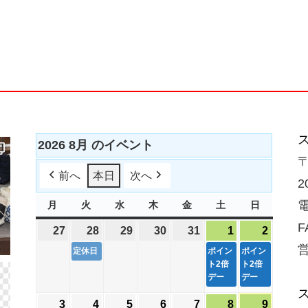
2026 8月 のイベント
〒
前へ
本日
次へ
2
電
月
月
火
火
水
水
木
木
金
金
土
土
日
日
曜
曜
曜
曜
曜
曜
曜
F
27
2026
28
2026
(
29
2026
30
2026
31
2026
1
2026
(
2
2026
(
日
日
日
日
日
日
日
年
年
1
年
年
年
年
1
年
1
営
定休日
ポイン
ポイン
7
7
件
7
7
7
ト2倍
8
件
ト2倍
8
件
デー
デー
月
月
の
月
月
月
月
の
月
の
27
28
イ
29
30
31
1
イ
2
イ
3
2026
4
2026
(
5
2026
6
2026
7
2026
8
2026
(
9
2026
(