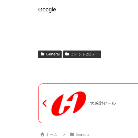
倍
Google
デ
ー
General
ポイント2倍デー
大感謝セール
ホーム
General