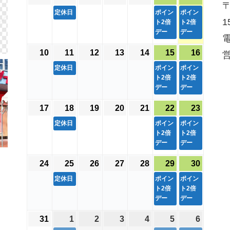
〒
日
日
ベ
日
日
日
日
ベ
日
ベ
年
年
1
年
年
年
年
1
年
1
定休日
ポイン
ポイン
ン
ン
ン
1
8
8
件
8
8
8
ト2倍
8
件
ト2倍
8
件
ト
ト
ト
デー
デー
月
月
の
月
月
月
月
の
月
の
電
)
)
)
3
4
イ
5
6
7
8
イ
9
イ
10
2026
11
2026
(
12
2026
13
2026
14
2026
15
2026
(
16
2026
(
営
日
日
ベ
日
日
日
日
ベ
日
ベ
年
年
1
年
年
年
年
1
年
1
定休日
ポイン
ポイン
ン
ン
ン
8
8
件
8
8
8
ト2倍
8
件
ト2倍
8
件
ト
ト
ト
デー
デー
月
月
の
月
月
月
月
の
月
の
)
)
)
10
11
イ
12
13
14
15
イ
16
イ
17
2026
18
2026
(
19
2026
20
2026
21
2026
22
2026
(
23
2026
(
日
日
ベ
日
日
日
日
ベ
日
ベ
年
年
1
年
年
年
年
1
年
1
定休日
ポイン
ポイン
ン
ン
ン
8
8
件
8
8
8
ト2倍
8
件
ト2倍
8
件
ト
ト
ト
デー
デー
月
月
の
月
月
月
月
の
月
の
)
)
)
17
18
イ
19
20
21
22
イ
23
イ
24
2026
25
2026
(
26
2026
27
2026
28
2026
29
2026
(
30
2026
(
日
日
ベ
日
日
日
日
ベ
日
ベ
年
年
1
年
年
年
年
1
年
1
定休日
ポイン
ポイン
ン
ン
ン
8
8
件
8
8
8
ト2倍
8
件
ト2倍
8
件
ト
ト
ト
デー
デー
月
月
の
月
月
月
月
の
月
の
)
)
)
24
25
イ
26
27
28
29
イ
30
イ
31
2026
1
2026
(
2
2026
3
2026
4
2026
5
2026
(
6
2026
(
日
日
ベ
日
日
日
日
ベ
日
ベ