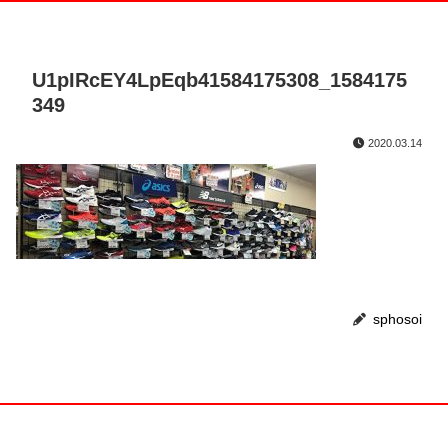
U1pIRcEY4LpEqb41584175308_1584175
349
2020.03.14
sphosoi